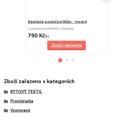
Bavlněné povlečení Růže - modrá
Bavlněný pov
Luxusní povlečení z bavlny.
Jednoduchý, p
790 Kč
150 Kč
/
ks
/
ks
Zvolit variantu
Zboží zařazeno v kategoriích
BYTOVÝ TEXTIL
Prostěradla
Vzorované