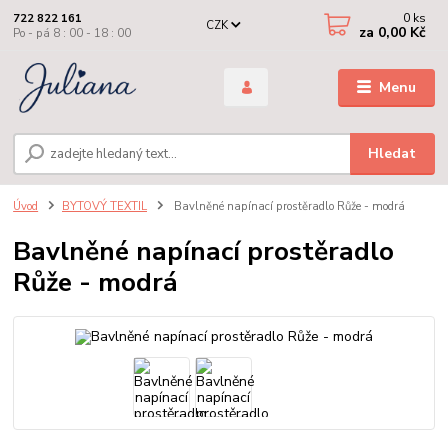
0
ks
722 822 161
CZK
za
0,00 Kč
Po - pá 8 : 00 - 18 : 00
Menu
Hledat
Úvod
BYTOVÝ TEXTIL
Bavlněné napínací prostěradlo Růže - modrá
Bavlněné napínací prostěradlo
Růže - modrá