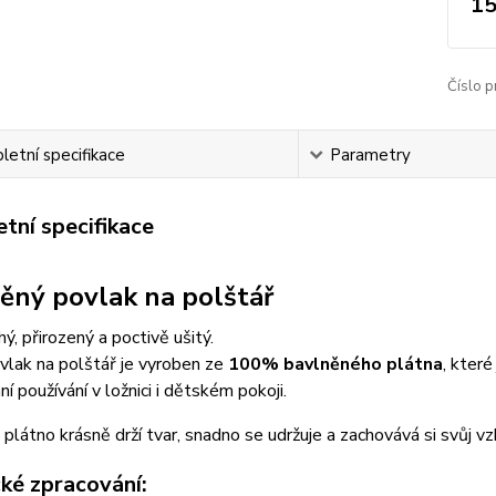
15
Číslo p
etní specifikace
Parametry
tní specifikace
ěný povlak na polštář
ý, přirozený a poctivě ušitý.
vlak na polštář je vyroben ze
100% bavlněného plátna
, které
í používání v ložnici i dětském pokoji.
plátno krásně drží tvar, snadno se udržuje a zachovává si svůj v
cké zpracování: