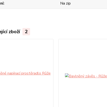
ní
Na zip
jící zboží
2