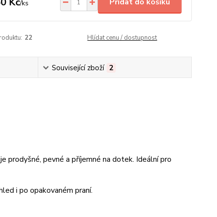
0 Kč
Přidat do košíku
/
ks
roduktu:
22
Hlídat cenu / dostupnost
Související zboží
2
 je prodyšné, pevné a příjemné na dotek. Ideální pro
zhled i po opakovaném praní.