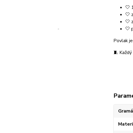
🤍 
🤍 
🤍 
🤍 
Povlak je
🧵 Každý 
Param
Gramá
Materi