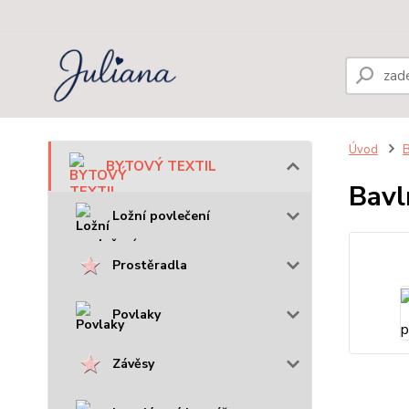
Úvod
BYTOVÝ TEXTIL
Bavl
Ložní povlečení
Prostěradla
Povlaky
Závěsy