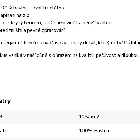
100% bavlna – kvalitní plátno
zapínání na
zip
zip je
krytý lemem
, takže není vidět a neruší vzhled
precizní šití a pevné zpracování
 elegantní, funkční a nadčasový – malý detail, který dotváří útul
kus vzniká v naší dílně s důrazem na kvalitu, pečlivost a dlouhou
etry
ž
125/ m 2
ál
100% Bavlna