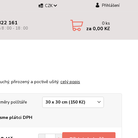
Přihlášení
CZK
822 161
0
ks
za
0,00 Kč
 8 : 00 - 18 : 00
uchý, přirozený a poctivě ušitý.
celý popis
měry polštáře
sme plátci DPH