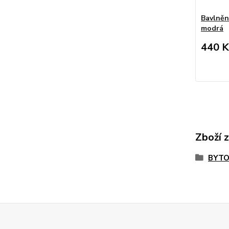
Bavlněn
modrá
440 K
Zboží 
BYTO