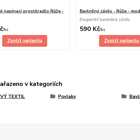
é napínací prostěradlo Růže -
Bavlněný závěs - Růže - mo
Elegantní bavlněný závěs
č
590 Kč
/
ks
/
ks
Zvolit variantu
Zvolit variantu
zařazeno v kategoriích
VÝ TEXTIL
Povlaky
Bavl