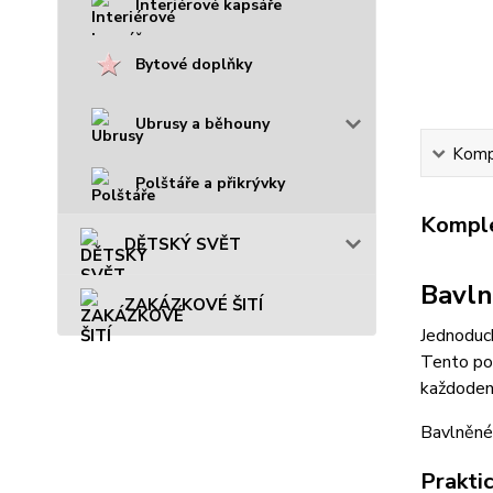
Interiérové kapsáře
Bytové doplňky
Ubrusy a běhouny
Kompl
Polštáře a přikrývky
Komple
DĚTSKÝ SVĚT
Bavln
ZAKÁZKOVÉ ŠITÍ
Jednoduch
Tento po
každodenn
Bavlněné 
Prakti