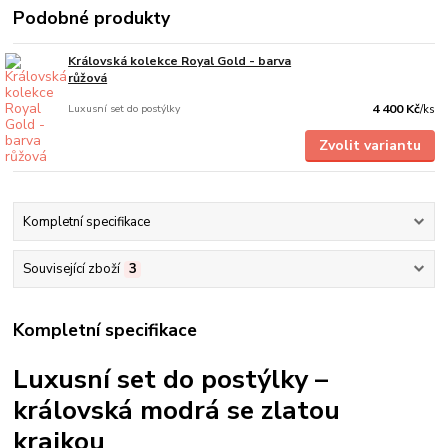
Podobné produkty
Královská kolekce Royal Gold - barva
růžová
Luxusní set do postýlky
4 400 Kč
/
ks
Zvolit variantu
Kompletní specifikace
Související zboží
3
Kompletní specifikace
Luxusní set do postýlky –
královská modrá se zlatou
krajkou