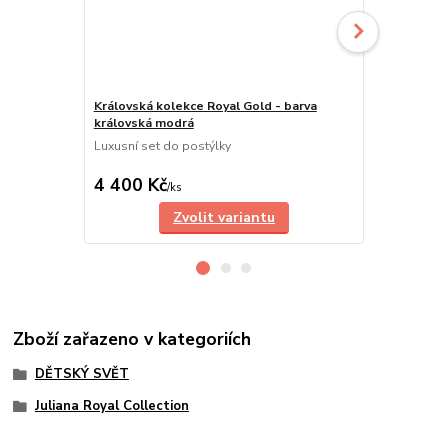
Královská kolekce Royal Gold - barva
Luxusní sla
královská modrá
Royal Gold 
Luxusní set do postýlky
Luxusní koje
barvě
4 400 Kč
590 Kč
/
ks
/
ks
Zvolit variantu
Zboží zařazeno v kategoriích
DĚTSKÝ SVĚT
Juliana Royal Collection