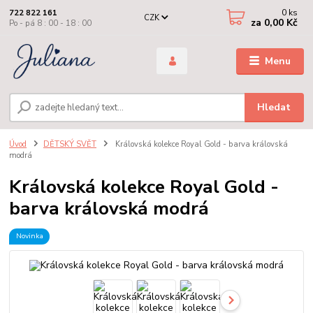
0
ks
722 822 161
CZK
za
0,00 Kč
Po - pá 8 : 00 - 18 : 00
Menu
Hledat
Úvod
DĚTSKÝ SVĚT
Královská kolekce Royal Gold - barva královská
modrá
Královská kolekce Royal Gold -
barva královská modrá
Novinka