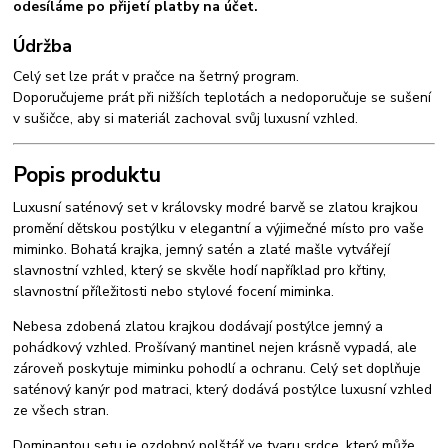
odesíláme po přijetí platby na účet.
Údržba
Celý set lze prát v pračce na šetrný program.
Doporučujeme prát při nižších teplotách a nedoporučuje se sušení
v sušičce, aby si materiál zachoval svůj luxusní vzhled.
Popis produktu
Luxusní saténový set v královsky modré barvě se zlatou krajkou
promění dětskou postýlku v elegantní a výjimečné místo pro vaše
miminko. Bohatá krajka, jemný satén a zlaté mašle vytvářejí
slavnostní vzhled, který se skvěle hodí například pro křtiny,
slavnostní příležitosti nebo stylové focení miminka.
Nebesa zdobená zlatou krajkou dodávají postýlce jemný a
pohádkový vzhled. Prošívaný mantinel nejen krásně vypadá, ale
zároveň poskytuje miminku pohodlí a ochranu. Celý set doplňuje
saténový kanýr pod matraci, který dodává postýlce luxusní vzhled
ze všech stran.
Dominantou setu je ozdobný polštář ve tvaru srdce, který může