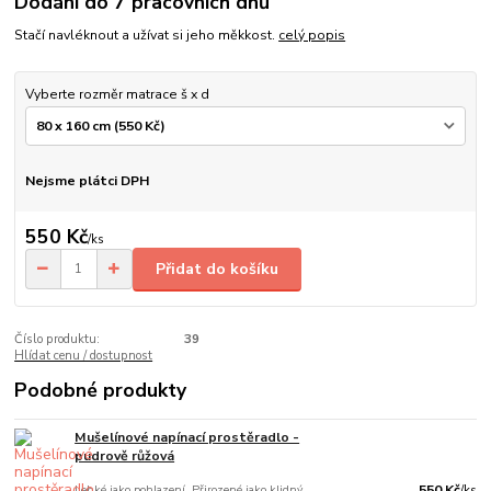
Dodání do 7 pracovních dnů
Stačí navléknout a užívat si jeho měkkost.
celý popis
Vyberte rozměr matrace š x d
Nejsme plátci DPH
550 Kč
/
ks
Přidat do košíku
Číslo produktu:
39
Hlídat cenu / dostupnost
Podobné produkty
Mušelínové napínací prostěradlo -
pudrově růžová
Lehké jako pohlazení. Přirozené jako klidný
550 Kč
/
ks