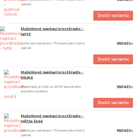
spánek.
Zvolit variantu
Mušelínové napínací prostěradlo -
latté
Lehké jako pohlazení. Přirozené jako klidný
550 Kč
/
ks
spánek.
Zvolit variantu
Mušelínové napínací prostěradlo -
modrá
Prostěradlo je ušité ze 100% bavlněného
550 Kč
/
ks
dvojitého mušelínu
Zvolit variantu
Mušelínové napínací prostěradlo -
světle šedá
Lehké jako pohlazení. Přirozené jako klidný
550 Kč
/
ks
spánek.