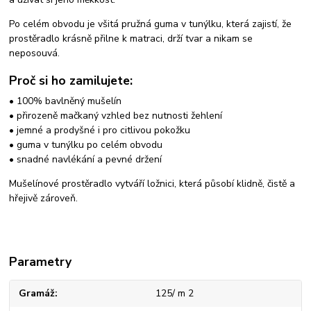
Po celém obvodu je všitá pružná guma v tunýlku, která zajistí, že
prostěradlo krásně přilne k matraci, drží tvar a nikam se
neposouvá.
Proč si ho zamilujete:
• 100% bavlněný mušelín
• přirozeně mačkaný vzhled bez nutnosti žehlení
• jemné a prodyšné i pro citlivou pokožku
• guma v tunýlku po celém obvodu
• snadné navlékání a pevné držení
Mušelínové prostěradlo vytváří ložnici, která působí klidně, čistě a
hřejivě zároveň.
Parametry
Gramáž
125/ m 2