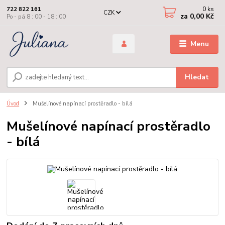
0
ks
722 822 161
CZK
za
0,00 Kč
Po - pá 8 : 00 - 18 : 00
Menu
Hledat
Úvod
Mušelínové napínací prostěradlo - bílá
Mušelínové napínací prostěradlo
- bílá