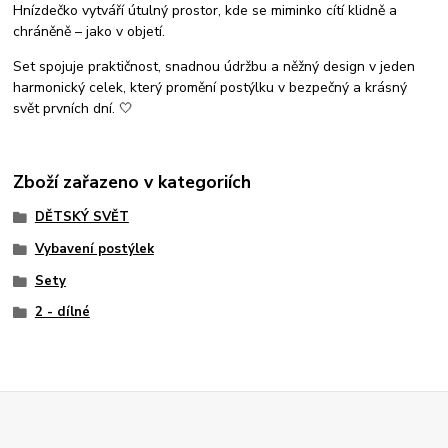
Hnízdečko vytváří útulný prostor, kde se miminko cítí klidně a
chráněně – jako v objetí.
Set spojuje praktičnost, snadnou údržbu a něžný design v jeden
harmonický celek, který promění postýlku v bezpečný a krásný
svět prvních dní. 🤍
Zboží zařazeno v kategoriích
DĚTSKÝ SVĚT
Vybavení postýlek
Sety
2 - dílné