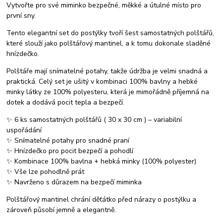
Vytvořte pro své miminko bezpečné, měkké a útulné místo pro
první sny.
Tento elegantní set do postýlky tvoří šest samostatných polštářů,
které slouží jako polštářový mantinel, a k tomu dokonale sladěné
hnízdečko.
Polštáře mají snímatelné potahy, takže údržba je velmi snadná a
praktická. Celý set je ušitý v kombinaci 100% bavlny a hebké
minky látky ze 100% polyesteru, která je mimořádně příjemná na
dotek a dodává pocit tepla a bezpečí.
✨ 6 ks samostatných polštářů ( 30 x 30 cm ) – variabilní
uspořádání
✨ Snímatelné potahy pro snadné praní
✨ Hnízdečko pro pocit bezpečí a pohodlí
✨ Kombinace 100% bavlna + hebká minky (100% polyester)
✨ Vše lze pohodlně prát
✨ Navrženo s důrazem na bezpečí miminka
Polštářový mantinel chrání děťátko před nárazy o postýlku a
zároveň působí jemně a elegantně.