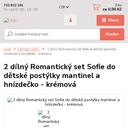
0
ks
722 822 161
CZK
za
0,00 Kč
Po - pá 8 : 00 - 18 : 00
Menu
Hledat
Úvod
DĚTSKÝ SVĚT
2 dílný Romantický set Sofie do dětské postýlky
mantinel a hnízdečko - krémová
2 dílný Romantický set Sofie do
dětské postýlky mantinel a
hnízdečko - krémová