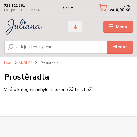
0
ks
722 822 161
CZK
za
0,00 Kč
Po - pá 8 : 00 - 18 : 00
Menu
Hledat
Úvod
ŠKOLKY
Prostěradla
Prostěradla
V této kategorii nebylo nalezeno žádné zboží.